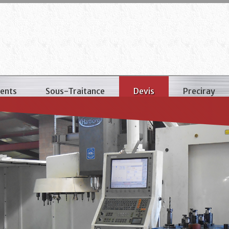
ents
Sous-Traitance
Devis
Preciray