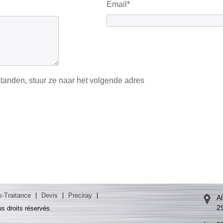
Email*
tanden, stuur ze naar het volgende adres
-Traitance
Devis
Preciray
Al
2
s droits réservés.